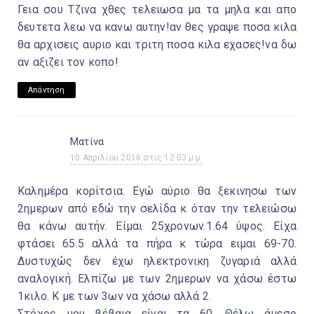
Γεια σου Τζινα χθες τελειωσα μα τα μηλα και απο
δευτετα λεω να κανω αυτην!αν θες γραψε ποσα κιλα
θα αρχισεις αυριο και τριτη ποσα κιλα εχασες!να δω
αν αξιζει τον κοπο!
Απάντηση
Ματίνα
10 Απριλίου 2016 στις 12:03 μ.μ.
Καλημέρα κορίτσια. Εγώ αύριο θα ξεκινησω των
2ημερων από εδώ την σελίδα κ όταν την τελειώσω
θα κάνω αυτήν. Είμαι 25χρονων.1.64 ύψος. Είχα
φτάσει 65.5 αλλά τα πήρα κ τώρα ειμαι 69-70.
Δυστυχώς δεν έχω ηλεκτρονικη ζυγαριά αλλά
αναλογική. Ελπίζω με των 2ημερων να χάσω έστω
1κιλο. Κ με των 3ων να χάσω αλλά 2.
Στόχος μου βέβαια είναι τα 60. Θέλω άμεσο