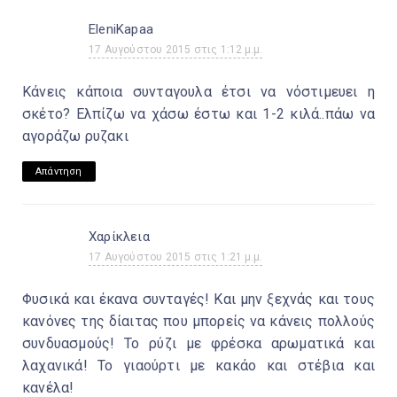
EleniKapaa
17 Αυγούστου 2015 στις 1:12 μ.μ.
Κάνεις κάποια συνταγουλα έτσι να νόστιμευει η
σκέτο? Ελπίζω να χάσω έστω και 1-2 κιλά..πάω να
αγοράζω ρυζακι
Απάντηση
Χαρίκλεια
17 Αυγούστου 2015 στις 1:21 μ.μ.
Φυσικά και έκανα συνταγές! Και μην ξεχνάς και τους
κανόνες της δίαιτας που μπορείς να κάνεις πολλούς
συνδυασμούς! Το ρύζι με φρέσκα αρωματικά και
λαχανικά! Το γιαούρτι με κακάο και στέβια και
κανέλα!