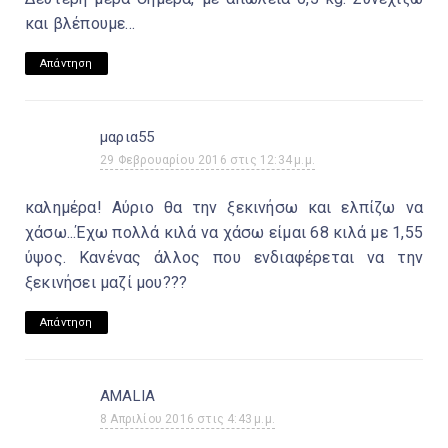
και βλέπουμε...
Απάντηση
μαρια55
29 Φεβρουαρίου 2016 στις 12:34 μ.μ.
καλημέρα! Αύριο θα την ξεκινήσω και ελπίζω να
χάσω...Έχω πολλά κιλά να χάσω είμαι 68 κιλά με 1,55
ύψος. Κανένας άλλος που ενδιαφέρεται να την
ξεκινήσει μαζί μου???
Απάντηση
AMALIA
8 Απριλίου 2016 στις 4:43 μ.μ.