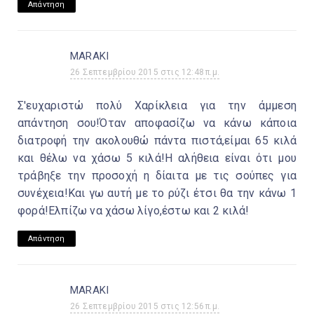
Απάντηση
MARAKI
26 Σεπτεμβρίου 2015 στις 12:48 π.μ.
Σ'ευχαριστώ πολύ Χαρίκλεια για την άμμεση
απάντηση σου!Όταν αποφασίζω να κάνω κάποια
διατροφή την ακολουθώ πάντα πιστά,είμαι 65 κιλά
και θέλω να χάσω 5 κιλά!Η αλήθεια είναι ότι μου
τράβηξε την προσοχή η δίαιτα με τις σούπες για
συνέχεια!Και γω αυτή με το ρύζι έτσι θα την κάνω 1
φορά!Ελπίζω να χάσω λίγο,έστω και 2 κιλά!
Απάντηση
MARAKI
26 Σεπτεμβρίου 2015 στις 12:56 π.μ.