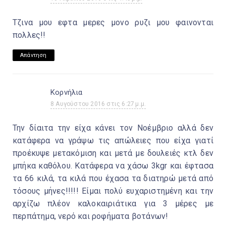
Τζινα μου εφτα μερες μονο ρυζι μου φαινονται
πολλες!!
Απάντηση
Κορνήλια
8 Αυγούστου 2016 στις 6:27 μ.μ.
Την δίαιτα την είχα κάνει τον Νοέμβριο αλλά δεν
κατάφερα να γράψω τις απώλειες που είχα γιατί
προέκυψε μετακόμιση και μετά με δουλειές κτλ δεν
μπήκα καθόλου. Κατάφερα να χάσω 3kgr και έφτασα
τα 66 κιλά, τα κιλά που έχασα τα διατηρώ μετά από
τόσους μήνες!!!!! Είμαι πολύ ευχαριστημένη και την
αρχίζω πλέον καλοκαιριάτικα για 3 μέρες με
περπάτημα, νερό και ροφήματα βοτάνων!