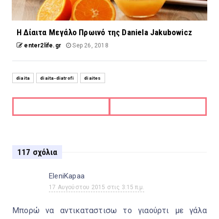
Η Δίαιτα Μεγάλο Πρωινό της Daniela Jakubowicz
enter2life.gr
Sep 26, 2018
diaita
diaita-diatrofi
diaites
117 σχόλια
EleniKapaa
17 Αυγούστου 2015 στις 3:15 π.μ.
Μπορώ να αντικαταστισω το γιαούρτι με γάλα