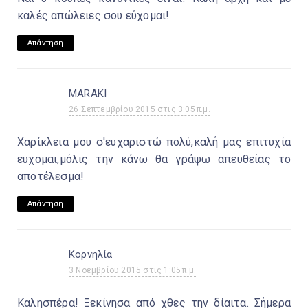
καλές απώλειες σου εύχομαι!
Απάντηση
MARAKI
26 Σεπτεμβρίου 2015 στις 3:05 π.μ.
Χαρίκλεια μου σ'ευχαριστώ πολύ,καλή μας επιτυχία
ευχομαι,μόλις την κάνω θα γράψω απευθείας το
αποτέλεσμα!
Απάντηση
Κορνηλία
3 Νοεμβρίου 2015 στις 1:05 π.μ.
Καλησπέρα! Ξεκίνησα από χθες την δίαιτα. Σήμερα