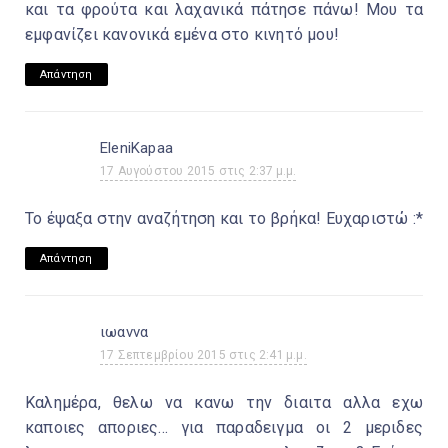
και τα φρούτα και λαχανικά πάτησε πάνω! Μου τα
εμφανίζει κανονικά εμένα στο κινητό μου!
Απάντηση
EleniKapaa
17 Αυγούστου 2015 στις 2:37 μ.μ.
Το έψαξα στην αναζήτηση και το βρήκα! Ευχαριστώ :*
Απάντηση
ιωαννα
17 Σεπτεμβρίου 2015 στις 2:41 μ.μ.
Καλημέρα, θελω να κανω την διαιτα αλλα εχω
καποιες αποριες... για παραδειγμα οι 2 μεριδες