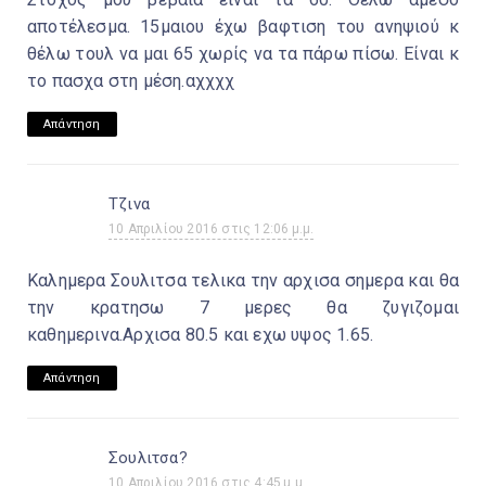
αποτέλεσμα. 15μαιου έχω βαφτιση του ανηψιού κ
θέλω τουλ να μαι 65 χωρίς να τα πάρω πίσω. Είναι κ
το πασχα στη μέση.αχχχχ
Απάντηση
Τζινα
10 Απριλίου 2016 στις 12:06 μ.μ.
Καλημερα Σουλιτσα τελικα την αρχισα σημερα και θα
την κρατησω 7 μερες θα ζυγιζομαι
καθημερινα.Αρχισα 80.5 και εχω υψος 1.65.
Απάντηση
Σουλιτσα?
10 Απριλίου 2016 στις 4:45 μ.μ.