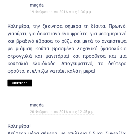
magda
19 Φεβρουαρίου 2016 στις 1:30 μ.μ.
Καλημέρα, την ξεκίνησα σήμερα τη δίαιτα. Πρωινό,
γιαούρτι, για δεκατιανό ένα φρούτο, για μεσημεριανό
και βραδινό έβρασα το ρύζι, και μετά το ανακάτεψα
με μιάμιση κούπα βρασμένα λαχανικά (φασολάκια
στρογγυλά και μανιτάρια) και πρόσθεσα και μια
κουταλιά ελαιόλαδο. Απογευματινό, το δεύτερο
φρούτο, κι ελπίζω να πάει καλά η μέρα!
Απάντηση
magda
20 Φεβρουαρίου 2016 στις 12:45 μ.μ.
Καλημέρα!
Δεύτερη μέρα σήμερα, με απώλεια 0,5 kg. Συνεχίζω