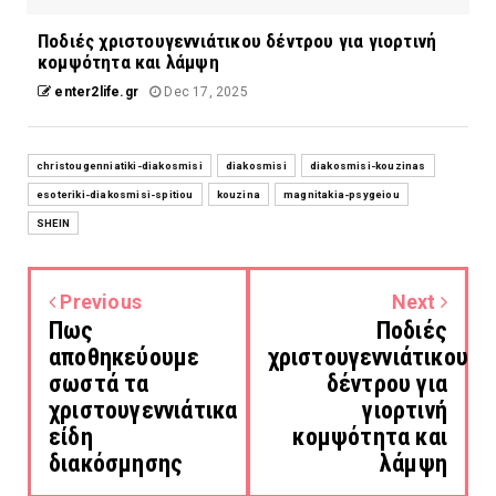
Ποδιές χριστουγεννιάτικου δέντρου για γιορτινή
κομψότητα και λάμψη
enter2life.gr
Dec 17, 2025
christougenniatiki-diakosmisi
diakosmisi
diakosmisi-kouzinas
esoteriki-diakosmisi-spitiou
kouzina
magnitakia-psygeiou
SHEIN
Previous
Next
Πως
Ποδιές
αποθηκεύουμε
χριστουγεννιάτικου
σωστά τα
δέντρου για
χριστουγεννιάτικα
γιορτινή
είδη
κομψότητα και
διακόσμησης
λάμψη