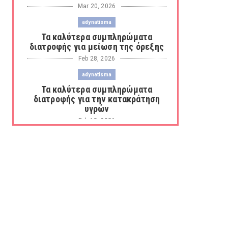
Mar 20, 2026
adynatisma
Τα καλύτερα συμπληρώματα
διατροφής για μείωση της όρεξης
Feb 28, 2026
adynatisma
Τα καλύτερα συμπληρώματα
διατροφής για την κατακράτηση
υγρών
Feb 18, 2026
adynatisma
Οι καλύτεροι λιποδιαλύτες για
καύση λίπους και απώλεια βάρου...
Feb 17, 2026
anosopoiitiko-systima
Τα καλύτερα ζελεδάκια για την
ενίσχυση του ανοσοποιητικού
Feb 05, 2026