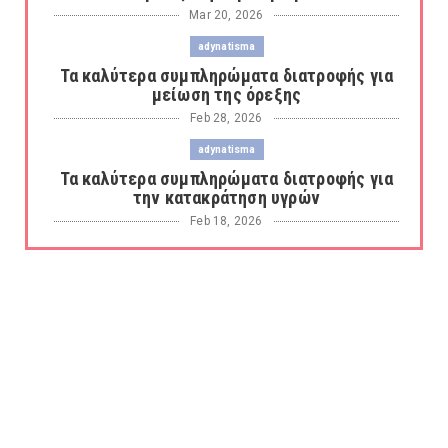
Mar 20, 2026
adynatisma
Τα καλύτερα συμπληρώματα διατροφής για
μείωση της όρεξης
Feb 28, 2026
adynatisma
Τα καλύτερα συμπληρώματα διατροφής για
την κατακράτηση υγρών
Feb 18, 2026
adynatisma
Οι καλύτεροι λιποδιαλύτες για καύση
λίπους και απώλεια βάρου...
Feb 17, 2026
anosopoiitiko-systima
Τα καλύτερα ζελεδάκια για την ενίσχυση
του ανοσοποιητικού
Feb 05, 2026