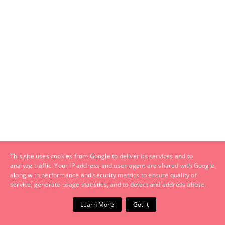
This site uses cookies from Google to deliver its services and to
analyze traffic. Your IP address and user-agent are shared with Google
along with performance and security metrics to ensure quality of
service, generate usage statistics, and to detect and address abuse.
Learn More
Got it