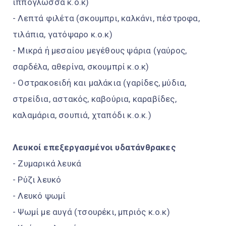
ιππόγλωσσα κ.ο.κ)
- Λεπτά φιλέτα (σκουμπρι, καλκάνι, πέστροφα,
τιλάπια, γατόψαρο κ.ο.κ)
- Μικρά ή μεσαίου μεγέθους ψάρια (γαύρος,
σαρδέλα, αθερίνα, σκουμπρί κ.ο.κ)
- Οστρακοειδή και μαλάκια (γαρίδες, μύδια,
στρείδια, αστακός, καβούρια, καραβίδες,
καλαμάρια, σουπιά, χταπόδι κ.ο.κ.)
Λευκοί επεξεργασμένοι υδατάνθρακες
- Ζυμαρικά λευκά
- Ρύζι λευκό
- Λευκό ψωμί
- Ψωμί με αυγά (τσουρέκι, μπριός κ.ο.κ)