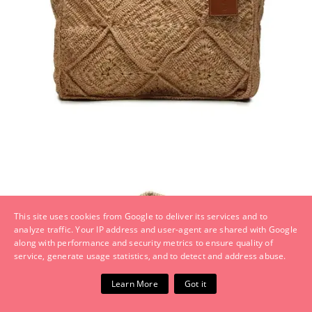
This site uses cookies from Google to deliver its services and to
analyze traffic. Your IP address and user-agent are shared with Google
along with performance and security metrics to ensure quality of
service, generate usage statistics, and to detect and address abuse.
Learn More
Got it