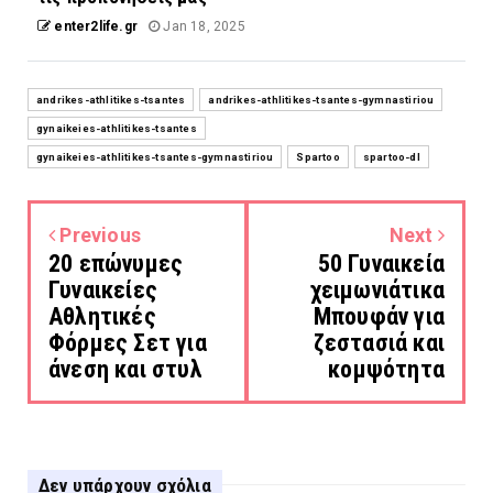
enter2life.gr
Jan 18, 2025
andrikes-athlitikes-tsantes
andrikes-athlitikes-tsantes-gymnastiriou
gynaikeies-athlitikes-tsantes
gynaikeies-athlitikes-tsantes-gymnastiriou
Spartoo
spartoo-dl
Previous
Next
20 επώνυμες
50 Γυναικεία
Γυναικείες
χειμωνιάτικα
Αθλητικές
Μπουφάν για
Φόρμες Σετ για
ζεστασιά και
άνεση και στυλ
κομψότητα
Δεν υπάρχουν σχόλια