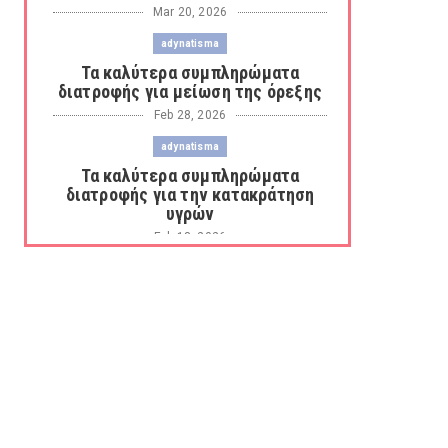
Mar 20, 2026
adynatisma
Τα καλύτερα συμπληρώματα
διατροφής για μείωση της όρεξης
Feb 28, 2026
adynatisma
Τα καλύτερα συμπληρώματα
διατροφής για την κατακράτηση
υγρών
Feb 18, 2026
adynatisma
Οι καλύτεροι λιποδιαλύτες για
καύση λίπους και απώλεια βάρου...
Feb 17, 2026
anosopoiitiko-systima
Τα καλύτερα ζελεδάκια για την
ενίσχυση του ανοσοποιητικού
Feb 05, 2026