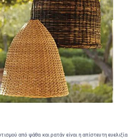
ισμού από ψάθα και ρατάν είναι η απίστευτη ευελιξία