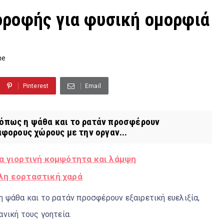
οροφής για φυσική ομορφιά
me
Pinterest
Email
 όπως η ψάθα και το ρατάν προσφέρουν
άφορους χώρους με την οργαν...
ια γιορτινή κομψότητα και λάμψη
λη εορταστική χαρά
 ψάθα και το ρατάν προσφέρουν εξαιρετική ευελιξία,
νική τους γοητεία.