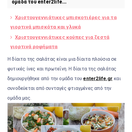
ομάδα του enter2life...
Χριστουγεννιάτικες μπισκοτιέρες για τα
γιορτινά μπισκότα και γλυκά
Χριστουγεννιάτικες κούπες για ζεστά
γιορτινά ροφήματα
Η δίαιτα της σαλάτας είναι μια δίαιτα πλούσια σε
φυτικές ίνες και πρωτεΐνη. Η δίαιτα της σαλάτας
δημιουργήθηκε από την ομάδα του
enter2life.gr
και
συνοδεύεται από συνταγές φτιαγμένες από την
ομάδα μας.