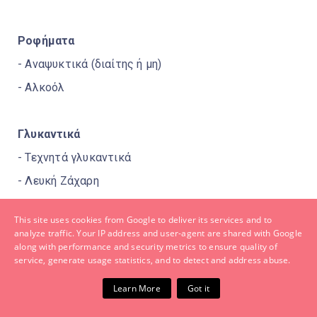
Ροφήματα
- Αναψυκτικά (διαίτης ή μη)
- Αλκοόλ
Γλυκαντικά
- Τεχνητά γλυκαντικά
- Λευκή Ζάχαρη
This site uses cookies from Google to deliver its services and to
analyze traffic. Your IP address and user-agent are shared with Google
along with performance and security metrics to ensure quality of
service, generate usage statistics, and to detect and address abuse.
Learn More
Got it